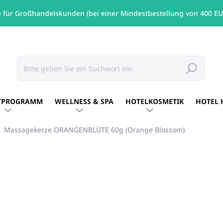
e für Großhandelskunden (bei einer Mindestbestellung von 400 EU
Suchen
TPROGRAMM
WELLNESS & SPA
HOTELKOSMETIK
HOTEL 
Massagekerze ORANGENBLÜTE 60g (Orange Blossom)
MARKE:
ORLI
€10,30
/ St
€8,37 ohne MwSt.
Verkaufspreis:
AUF LAGER
(6 ST)