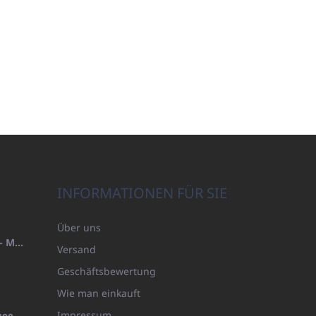
INFORMATIONEN FÜR SIE
Über uns
HANDTUCH 100X200 FAMILY - MARINEBLAU (480GR)
Versand
Geschäftsbewertung
Wie man einkauft
Impressum