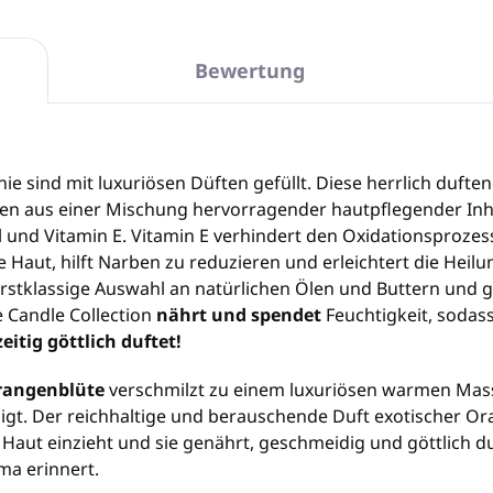
Bewertung
inie sind mit luxuriösen Düften gefüllt. Diese herrlich duf
n aus einer Mischung hervorragender hautpflegender Inha
 und Vitamin E. Vitamin E verhindert den Oxidationsprozess
 Haut, hilft Narben zu reduzieren und erleichtert die Hei
erstklassige Auswahl an natürlichen Ölen und Buttern und g
 Candle Collection
nährt und spendet
Feuchtigkeit, sodass
eitig göttlich duftet!
rangenblüte
verschmilzt zu einem luxuriösen warmen Mas
uhigt. Der reichhaltige und berauschende Duft exotischer Or
Haut einzieht und sie genährt, geschmeidig und göttlich duf
ma erinnert.