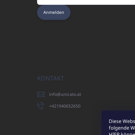
Anmelden
KONTAKT
info
@
unicato.at
+421940652650
Diese Webs
folgende W
UNICATO.sk
HIER
können