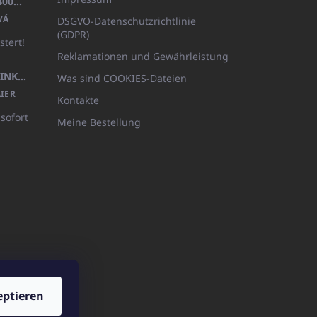
BADEMANTEL FROTE WEISS (400GR)
VÁ
DSGVO-Datenschutzrichtlinie
(GDPR)
stert!
Reklamationen und Gewährleistung
KÖRPERLOTION 1L OLIVIA THINKS (NACHFÜLLBARE VERPACKUNG)
Was sind COOKIES-Dateien
IER
Kontakte
 sofort
Meine Bestellung
eptieren
ICATOshop.de