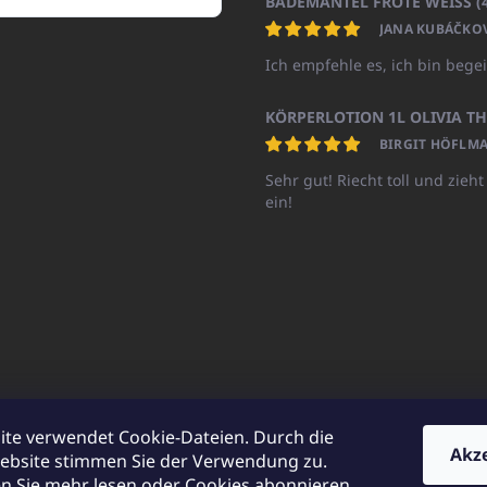
JANA KUBÁČKO
Ich empfehle es, ich bin begei
BIRGIT HÖFLMA
Sehr gut! Riecht toll und zieht
ein!
ite verwendet Cookie-Dateien. Durch die
Akz
ebsite stimmen Sie der Verwendung zu.
UNICATOshop.cz
UNICATO.at
UNICATO.hu
UNICATOshop.pl
UN
 Sie mehr lesen oder Cookies abonnieren.