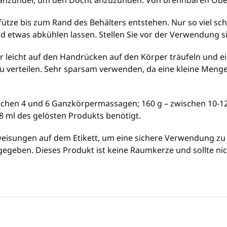
nanzünder, um den Docht anzuzünden. Von brennbaren Ober
ütze bis zum Rand des Behälters entstehen. Nur so viel sc
etwas abkühlen lassen. Stellen Sie vor der Verwendung sich
 leicht auf den Handrücken auf den Körper träufeln und ei
u verteilen. Sehr sparsam verwenden, da eine kleine Meng
schen 4 und 6 Ganzkörpermassagen; 160 g – zwischen 10-
 ml des gelösten Produkts benötigt.
weisungen auf dem Etikett, um eine sichere Verwendung zu
gegeben. Dieses Produkt ist keine Raumkerze und sollte nic