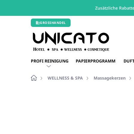
Zusätzliche Rabatt
Zum
GROSSHANDEL
Inhalt
springen
PROFI REINIGUNG
PAPIERPROGRAMM
DUF
Startseite
WELLNESS & SPA
Massagekerzen
Nicht bewertet
Bewertungsdetails