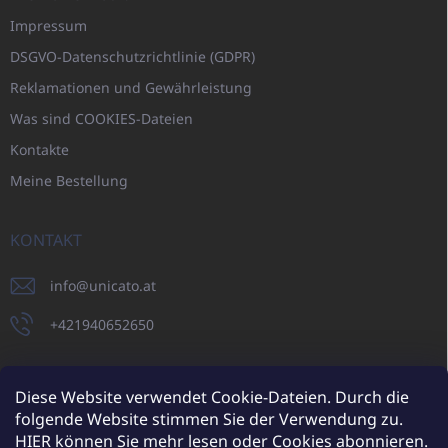
Impressum
DSGVO-Datenschutzrichtlinie (GDPR)
Reklamationen und Gewährleistung
Was sind COOKIES-Dateien
Kontakte
Meine Bestellung
KONTAKT
info
@
unicato.at
+421940652650
Diese Website verwendet Cookie-Dateien. Durch die
folgende Website stimmen Sie der Verwendung zu.
UNICATO.sk
UNICATOshop.cz
UNICATO.at
UNICATO.hu
HIER
können Sie mehr lesen oder Cookies abonnieren.