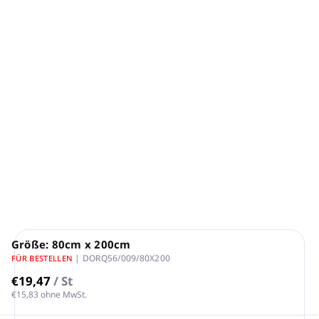
Optimaler Schutz vor Schmutz und Schweiß der
Matratze
Strapazierfähiger Stoff aus 100 % Baumwolle
4 breite Eckgummis sorgen für sicheren Halt
Mit umlaufender Bindung
Möglichkeit zum Waschen bei 95°C
Geeignet zum Trocknen im Trockner
DETAILLIERTE INFORMATIONEN
FRAGEN
ANSEHEN
Größe: 80cm x 200cm
| DORQ56/009/80X200
FÜR BESTELLEN
€19,47
/ St
€15,83 ohne MwSt.