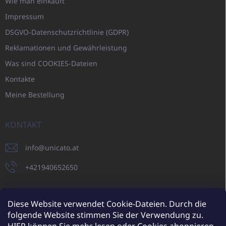
Wie man einkauft
Impressum
DSGVO-Datenschutzrichtlinie (GDPR)
Reklamationen und Gewährleistung
Was sind COOKIES-Dateien
Kontakte
Meine Bestellung
KONTAKT
info
@
unicato.at
+421940652650
Diese Website verwendet Cookie-Dateien. Durch die
folgende Website stimmen Sie der Verwendung zu.
UNICATO.sk
UNICATOshop.cz
UNICATO.at
UNICATO.hu