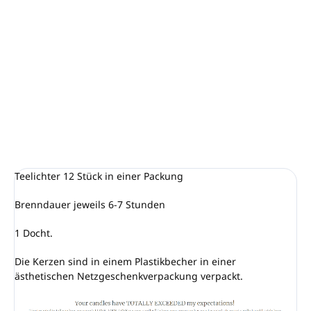
Unser MAULBEERE-Duft erhellt Ihr Gesicht an jedem Tag des
Jahres. Es ist so leicht und fruchtig und wird erst gesüßt,
wenn Sie sich an den Sommer voller Fruchtaromen
erinnern. Einer der beliebtesten Düfte, den wir wirklich das
ganze Jahr über empfehlen.
DETAILLIERTE INFORMATIONEN
FRAGEN
ANSEHEN
Teelichter 12 Stück in einer Packung
Brenndauer jeweils 6-7 Stunden
1 Docht.
Die Kerzen sind in einem Plastikbecher in einer
ästhetischen Netzgeschenkverpackung verpackt.