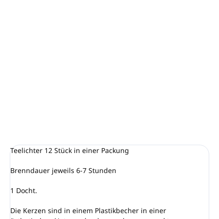
−
+
In den Warenkorb
Unser Duft Pina Colada ist eine tropische Mischung aus
saftiger Ananas und frischer Kokosnuss. Ein bezaubernder
Duft, der Sie an wunderschöne Zeiten aus einem Urlaub am
Meer erinnern wird.
DETAILLIERTE INFORMATIONEN
FRAGEN
ANSEHEN
Teelichter 12 Stück in einer Packung
Brenndauer jeweils 6-7 Stunden
1 Docht.
Die Kerzen sind in einem Plastikbecher in einer