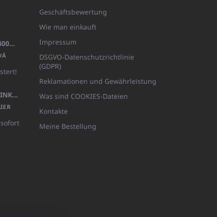
Geschäftsbewertung
Wie man einkauft
Impressum
BADEMANTEL FROTE WEISS (400GR)
VÁ
DSGVO-Datenschutzrichtlinie
(GDPR)
stert!
Reklamationen und Gewährleistung
KÖRPERLOTION 1L OLIVIA THINKS (NACHFÜLLBARE VERPACKUNG)
Was sind COOKIES-Dateien
IER
Kontakte
 sofort
Meine Bestellung