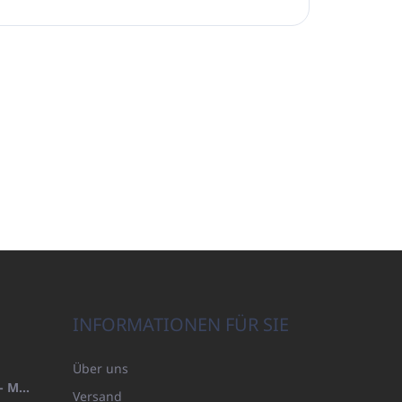
INFORMATIONEN FÜR SIE
Über uns
HANDTUCH 100X200 FAMILY - MARINEBLAU (480GR)
Versand