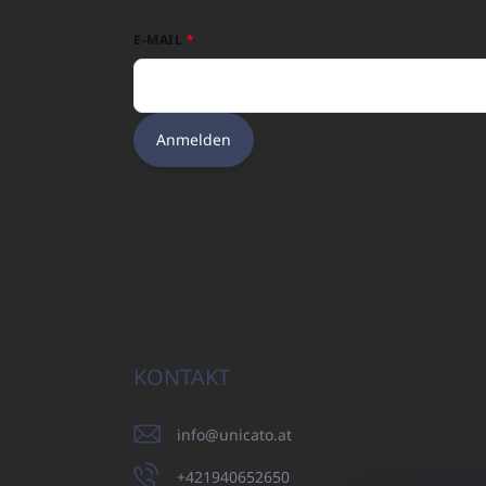
E-MAIL
Anmelden
KONTAKT
info
@
unicato.at
+421940652650