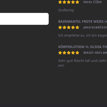
PAVEL ČÍŽEK
Großartig
JANA KUBÁČKO
Ich empfehle es, ich bin begei
BIRGIT HÖFLMA
Sehr gut! Riecht toll und zieht
ein!