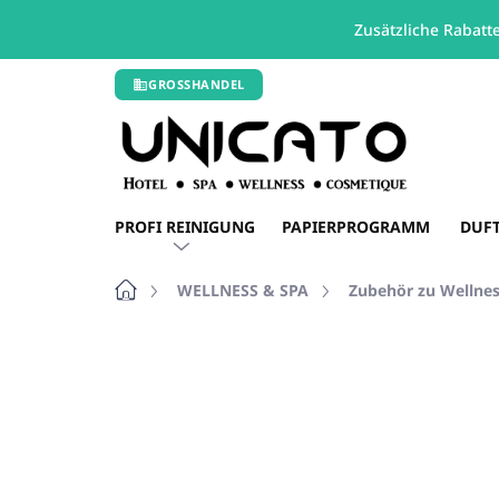
Zusätzliche Rabatt
Zum
GROSSHANDEL
Inhalt
springen
PROFI REINIGUNG
PAPIERPROGRAMM
DUF
Startseite
WELLNESS & SPA
Zubehör zu Wellnes
Nicht bewertet
Bewertungsdetails