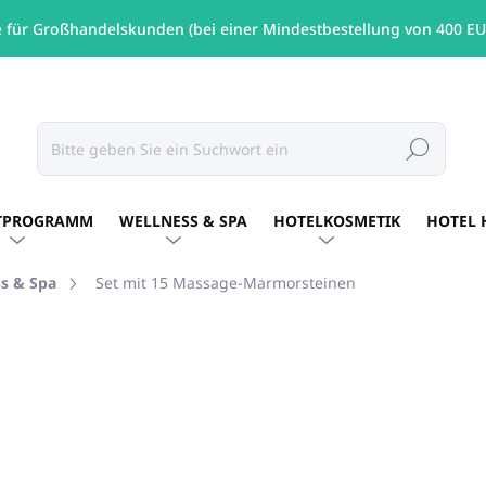
e für Großhandelskunden (bei einer Mindestbestellung von 400 EU
Suchen
TPROGRAMM
WELLNESS & SPA
HOTELKOSMETIK
HOTEL 
s & Spa
Set mit 15 Massage-Marmorsteinen
€32,45
/ St
€26,38 ohne MwSt.
Verkaufspreis:
AUF LAGER
(1 ST)