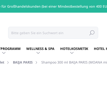
e für Großhandelskunden (bei einer Mindestbestellung von 400 EU
Suchen
TPROGRAMM
WELLNESS & SPA
HOTELKOSMETIK
HOTEL 
det
BAIJA PARIS
Shampoo 300 ml BAIJA PARIS (MOANA mit
MARKE:
BAIJA PARIS
€6,97
/ Stck
€5,67 ohne MwSt.
Verkaufspreis:
AUF LAGER
(12 STCK)