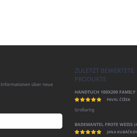
ZULETZT BEWERTETE
PRODUKTE
n Informationen über neue
PAVEL ČÍŽEK
Großartig
JANA KUBÁČKO