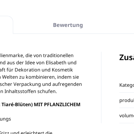
Bewertung
Zus
lienmarke, die von traditionellen
und aus der Idee von Elisabeth und
haft für Dekoration und Kosmetik
n Welten zu kombinieren, indem sie
ischer Verpackung und aufregenden
Katego
n Inhaltsstoffen schufen.
produ
Tiaré-Blüten) MIT PFLANZLICHEM
volum
rungs
rizz und erleichtert die