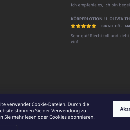
Ich empfehle es, ich bin begei
BIRGIT HÖFLMA
Sehr gut! Riecht toll und zieht
ein!
ite verwendet Cookie-Dateien. Durch die
Akz
ebsite stimmen Sie der Verwendung zu.
UNICATOshop.cz
UNICATO.at
UNICATO.hu
UNICATOshop.pl
UN
 Sie mehr lesen oder Cookies abonnieren.