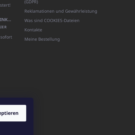
(GDPR)
stert!
Reklamationen und Gewährleistung
KÖRPERLOTION 1L OLIVIA THINKS (NACHFÜLLBARE VERPACKUNG)
Was sind COOKIES-Dateien
IER
Kontakte
 sofort
Meine Bestellung
eptieren
ICATOshop.de