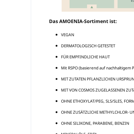
Das AMOENIA-Sortiment ist:
VEGAN
DERMATOLOGISCH GETESTET
FÜR EMPFINDLICHE HAUT
Mit RSPO (basierend auf nachhaltigem P
MIT ZUTATEN PFLANZLICHEN URSPRU
MIT VON COSMOS ZUGELASSENEN ZUT
OHNE ETHOXYLAT/PEG, SLS/SLES, FO
OHNE ZUSÄTZLICHE METHYLCHLOR- U
OHNE SILIKONE, PARABENE, BENZIN