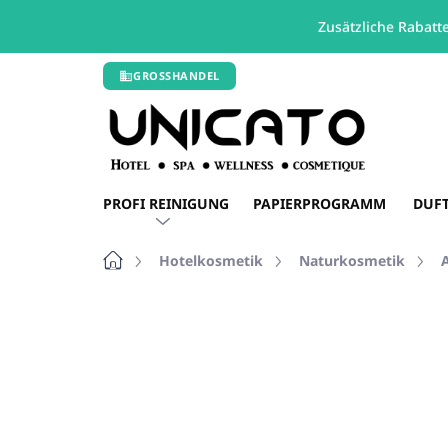
Zusätzliche Rabatt
Zum
GROSSHANDEL
Inhalt
springen
PROFI REINIGUNG
PAPIERPROGRAMM
DUF
Startseite
Hotelkosmetik
Naturkosmetik
Nicht bewertet
Bewertungsdetails