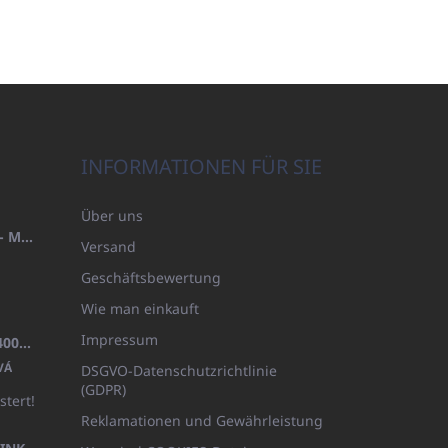
INFORMATIONEN FÜR SIE
Über uns
HANDTUCH 100X200 FAMILY - MARINEBLAU (480GR)
Versand
Geschäftsbewertung
Wie man einkauft
Impressum
BADEMANTEL FROTE WEISS (400GR)
VÁ
DSGVO-Datenschutzrichtlinie
(GDPR)
stert!
Reklamationen und Gewährleistung