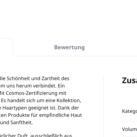
In den Warenkorb
In den Warenkorb
Bewertung
Zus
 die Schönheit und Zartheit des
um uns herum verbindet. Ein
Mit Cosmos-Zertifizierung mit
 Es handelt sich um eine Kollektion,
le Haartypen geeignet ist. Dank der
Katego
ten Produkte für empfindliche Haut
und Sanftheit.
Volum
rlicher Duft, ausschließlich aus