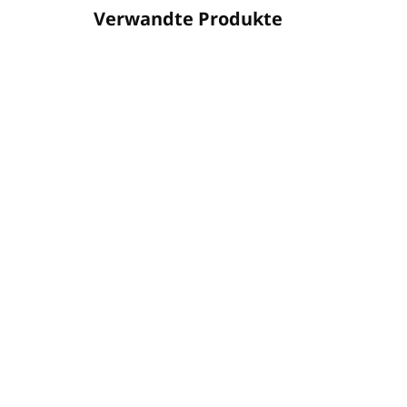
Verwandte Produkte
02ASUFL0029
AUF LAGER
(61 ST)
Halter METALL für
Hal
Pumpspender ROUND
Pu
300ml silber
30
€27,80
€2
€22,60 ohne MwSt.
€22