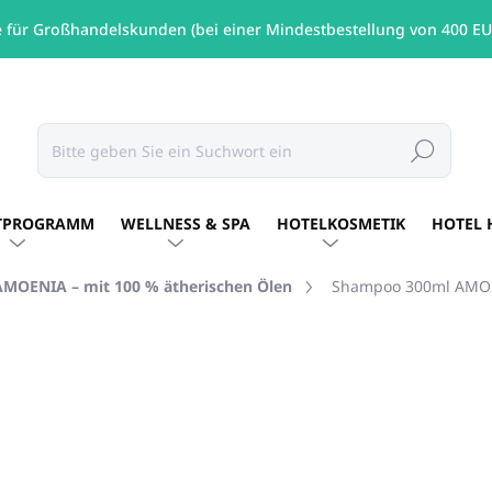
e für Großhandelskunden (bei einer Mindestbestellung von 400 EU
Suchen
TPROGRAMM
WELLNESS & SPA
HOTELKOSMETIK
HOTEL 
AMOENIA – mit 100 % ätherischen Ölen
Shampoo 300ml AMO
MARKE:
AMOENIA
€7,43
/ St
€6,04 ohne MwSt.
Verkaufspreis:
AUF LAGER
(100 ST)