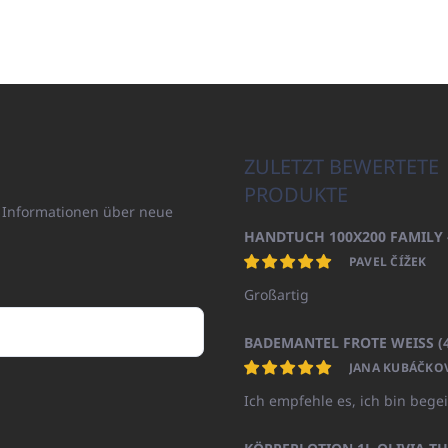
ZULETZT BEWERTETE
PRODUKTE
n Informationen über neue
PAVEL ČÍŽEK
Großartig
JANA KUBÁČKO
Ich empfehle es, ich bin begei