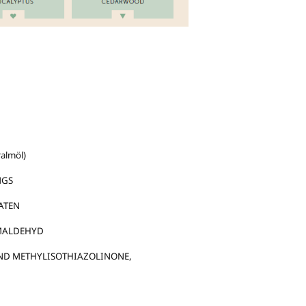
almöl)
NGS
ATEN
RMALDEHYD
ND METHYLISOTHIAZOLINONE,