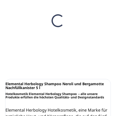
AUF LAGER
(43 ST)
Dosierpumpe für 5L
GFL Kanister
€11,60
€9,43 ohne MwSt.
In den Warenkorb
Elemental Herbology Shampoo Neroli und Bergamotte
Nachfüllkanister 5 l
Hotelkosmetik
Elemental Herbology Shampoo
–
a
lle unsere
Produkte erfüllen die höchsten Qualitäts- und Designstandards
Elemental Herbology Hotelkosmetik, eine Marke für