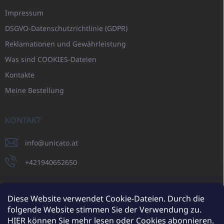
Impressum
DSGVO-Datenschutzrichtlinie (GDPR)
Reklamationen und Gewährleistung
Was sind COOKIES-Dateien
Kontakte
Meine Bestellung
KONTAKT
info
@
unicato.at
+421940652650
Diese Website verwendet Cookie-Dateien. Durch die
folgende Website stimmen Sie der Verwendung zu.
UNICATO.sk
UNICATOshop.cz
UNICATO.at
UNICATO.hu
HIER
können Sie mehr lesen oder Cookies abonnieren.