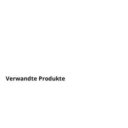
Füllmenge: 5 l
Nachfüllkanister für nachfüllbare Flaschen
Pumpspender System überzeugt durch eine
hygienisch einwandfreie Dosierung
Das extravagante Design kombiniert Eleganz mit
Wirtschaftlichkeit und Nachhaltigkeit
DETAILLIERTE INFORMATIONEN
FRAGEN
ANSEHEN
Verwandte Produkte