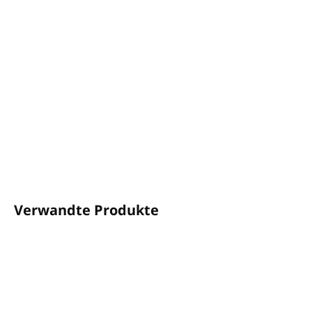
−
+
In den Warenkorb
ANIMALIS Kinderkosmetik mit Aprikosenduft
Mindestbestellmenge 100 Stück (Innenverpackung)
,
Karton 500 Stück
NO TEARS-Formel gegen Augenreizungen
DETAILLIERTE INFORMATIONEN
FRAGEN
ANSEHEN
Verwandte Produkte