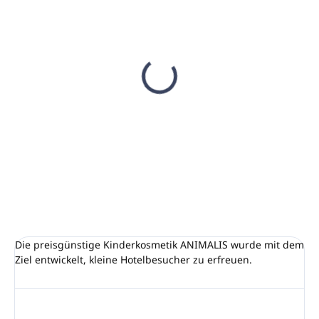
AUF LAGER
AUF LAGER
(>5000 ST)
(1739 ST)
Seife 15g ANIMALIS
Körperlotion 20 ml
ANIMALIS
€0,17
€0,31
€0,14 ohne MwSt.
€0,25 ohne MwSt.
In den Warenkorb
In den Warenkorb
Die preisgünstige Kinderkosmetik ANIMALIS wurde mit dem
Ziel entwickelt, kleine Hotelbesucher zu erfreuen.