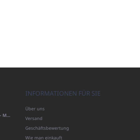
INFORMATIONEN FÜR SIE
Über uns
HANDTUCH 100X200 FAMILY - MARINEBLAU (480GR)
Versand
Geschäftsbewertung
Wie man einkauft