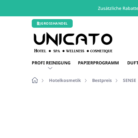
Zusätzliche Rabatt
Zum
GROSSHANDEL
Inhalt
springen
PROFI REINIGUNG
PAPIERPROGRAMM
DUF
Startseite
Hotelkosmetik
Bestpreis
SENSE
Nicht bewertet
Bewertungsdetails