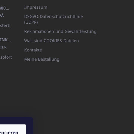
Impressum
BADEMANTEL FROTE WEISS (400GR)
VÁ
DSGVO-Datenschutzrichtlinie
(GDPR)
stert!
Reklamationen und Gewährleistung
KÖRPERLOTION 1L OLIVIA THINKS (NACHFÜLLBARE VERPACKUNG)
Was sind COOKIES-Dateien
IER
Kontakte
 sofort
Meine Bestellung
eptieren