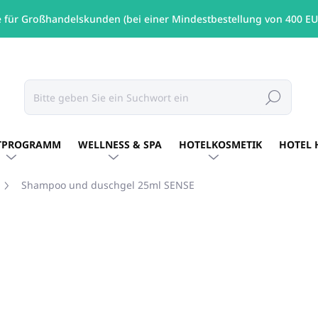
e für Großhandelskunden (bei einer Mindestbestellung von 400 EU
Suchen
TPROGRAMM
WELLNESS & SPA
HOTELKOSMETIK
HOTEL 
Shampoo und duschgel 25ml SENSE
MARKE:
SENSE
€0,42
/ St
€0,34 ohne MwSt.
Verkaufspreis:
AUF LAGER
(258 ST)