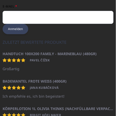
E-MAIL
Anmelden
ZULETZT BEWERTETE PRODUKTE
HANDTUCH 100X200 FAMILY - MARINEBLAU (480GR)
PAVEL ČÍŽEK
Großartig
BADEMANTEL FROTE WEISS (400GR)
JANA KUBÁČKOVÁ
Ich empfehle es, ich bin begeistert!
KÖRPERLOTION 1L OLIVIA THINKS (NACHFÜLLBARE VERPACKUNG)
BIRGIT HÖFLMAIER