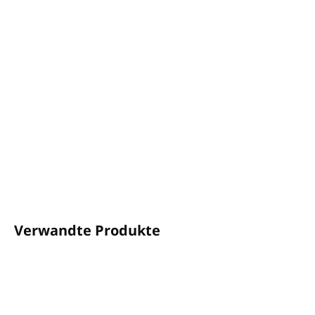
Volumen: 30 ml
Mindestbestellmenge:
50 Stück
Angereichert mit organischen Mineralien und
Spurenelementen
Eine von der Thalassotherapie inspirierte Linie
100 % HERGESTELLT IN ITALIEN
DETAILLIERTE INFORMATIONEN
FRAGEN
ANSEHEN
Verwandte Produkte