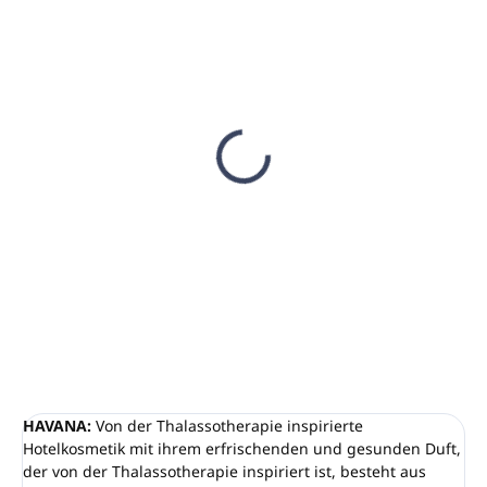
AUF LAGER
(29 ST)
Haarspülung 300ml
HAVANA
(Pumpspender)
€3,96
€3,22 ohne MwSt.
In den Warenkorb
HAVANA:
Von der Thalassotherapie inspirierte
Hotelkosmetik mit ihrem erfrischenden und gesunden Duft,
der von der Thalassotherapie inspiriert ist, besteht aus