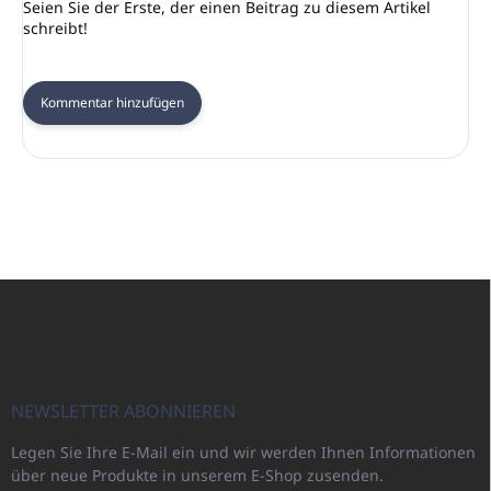
Seien Sie der Erste, der einen Beitrag zu diesem Artikel
schreibt!
Kommentar hinzufügen
F
u
ß
z
e
i
NEWSLETTER ABONNIEREN
l
Legen Sie Ihre E-Mail ein und wir werden Ihnen Informationen
e
über neue Produkte in unserem E-Shop zusenden.