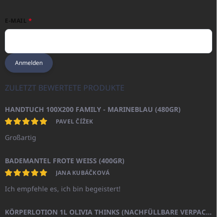
E-MAIL
Anmelden
ZULETZT BEWERTETE PRODUKTE
HANDTUCH 100X200 FAMILY - MARINEBLAU (480GR)
PAVEL ČÍŽEK
Großartig
BADEMANTEL FROTE WEISS (400GR)
JANA KUBÁČKOVÁ
Ich empfehle es, ich bin begeistert!
KÖRPERLOTION 1L OLIVIA THINKS (NACHFÜLLBARE VERPACKUNG)