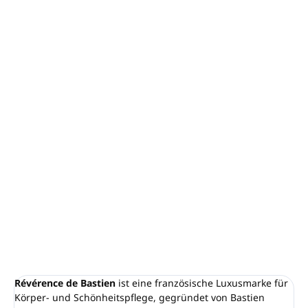
−
+
In den Warenkorb
Conditioner RÉVÉRENCE DE BASTIEN
Inhalt: 300ml, Pumpspender
Feuchtigkeitsspendender und pflegender
Conditioner mit Pflanzenextrakten und ätherischen
Ölen
Sanfte Formel, geeignet für die tägliche Anwendung
und alle Haartypen
Hergestellt in Frankreich
DETAILLIERTE INFORMATIONEN
FRAGEN
ANSEHEN
Révérence de Bastien
ist eine französische Luxusmarke für
Körper- und Schönheitspflege, gegründet von Bastien