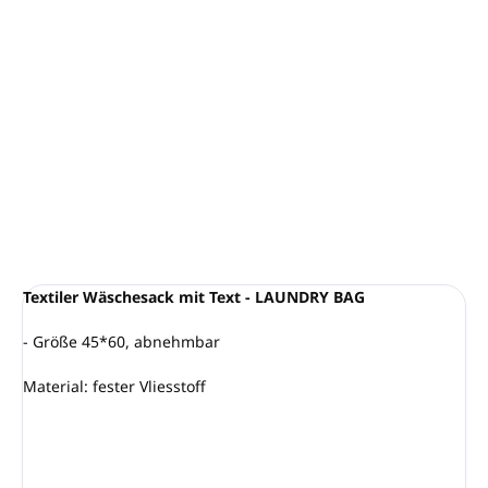
−
+
In den Warenkorb
Mindestmenge: 50 Stück (1 Packung)
Stück im Karton: 250
DETAILLIERTE INFORMATIONEN
FRAGEN
ANSEHEN
Textiler Wäschesack mit Text - LAUNDRY BAG
- Größe 45*60, abnehmbar
Material: fester Vliesstoff