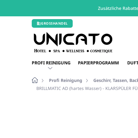
Zusätzliche Rabatt
Zum
GROSSHANDEL
Inhalt
springen
PROFI REINIGUNG
PAPIERPROGRAMM
DUF
Startseite
Profi Reinigung
Geschirr, Tassen, Ba
BRILLMATIC AD (hartes Wasser) - KLARSPÜLER 
Nicht bewertet
Bewertungsdetails
RABATT