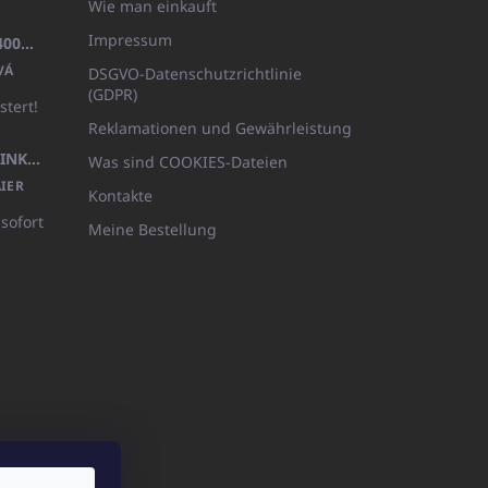
Wie man einkauft
Impressum
BADEMANTEL FROTE WEISS (400GR)
VÁ
DSGVO-Datenschutzrichtlinie
(GDPR)
stert!
Reklamationen und Gewährleistung
KÖRPERLOTION 1L OLIVIA THINKS (NACHFÜLLBARE VERPACKUNG)
Was sind COOKIES-Dateien
IER
Kontakte
 sofort
Meine Bestellung