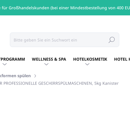
e für Großhandelskunden (bei einer Mindestbestellung von 400 EU
Suchen
TPROGRAMM
WELLNESS & SPA
HOTELKOSMETIK
HOTEL 
ckformen spülen
FÜR PROFESSIONELLE GESCHIRRSPÜLMASCHINEN, 5kg Kanister
MARKE:
ALLEGRINI ITALY
€26,68
/ St
€21,69 ohne MwSt.