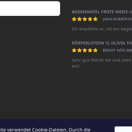
JANA KUBÁČKO
Ich empfehle es, ich bin begei
BIRGIT HÖFLMA
Sehr gut! Riecht toll und zieht
ein!
ite verwendet Cookie-Dateien. Durch die