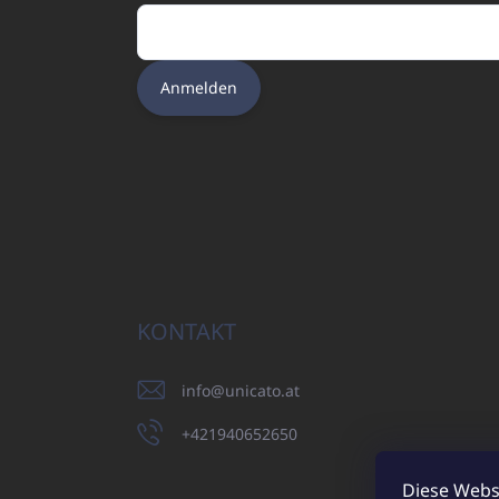
Anmelden
KONTAKT
info
@
unicato.at
+421940652650
Diese Webs