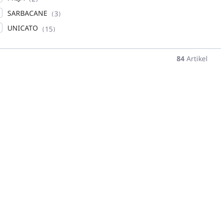
SARBACANE
3
UNICATO
15
84
Artikel
NEUHEIT
NEUHEIT
NEUH
GAIACAREOUL-
GAIACAREOUL-
D
06
05
AUF LAGER
AUF LAGER
(9 ST)
(7 ST)
Aromatherapie
Aromatherapie
Au
- Ölmischung
- Ölmischung
fü