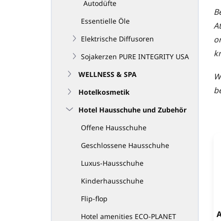
Autodüfte
B
Essentielle Öle
A
o
Elektrische Diffusoren
k
Sojakerzen PURE INTEGRITY USA
WELLNESS & SPA
Wi
b
Hotelkosmetik
Hotel Hausschuhe und Zubehör
Offene Hausschuhe
Geschlossene Hausschuhe
Luxus-Hausschuhe
Kinderhausschuhe
Flip-flop
A
Hotel amenities ECO-PLANET