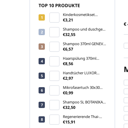
TOP 10 PRODUKTE
s
o
Kinderkosmetikset
r
COCCINELLA (ohne Seife
€3,21
€
t
und Feuchttuch)
Shampoo und duschgel
i
5L SENSE (Kanister)
€32,55
e
r
Shampoo 370ml GENEVA
GREEN (Pumpspender)
€6,57
u
n
Haarspülung 370ml
g
GENEVA GREEN
€8,56
(Pumpspender)
Handtücher LUXOR
460gr
€2,97
Mikrofasertuch 30x30
cm, blau
€0,99
Shampoo 5L BOTANIKA
(Kanister)
€32,50
Regenerierende Thai-
Creme Namman Muay
€15,91
Active 100g