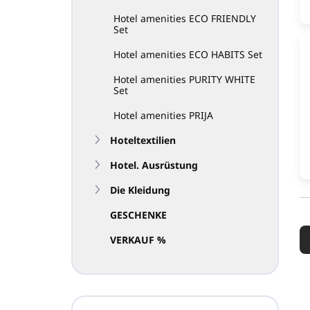
Hotel amenities ECO FRIENDLY
Set
Hotel amenities ECO HABITS Set
Hotel amenities PURITY WHITE
Set
Hotel amenities PRIJA
Hoteltextilien
Hotel. Ausrüstung
Die Kleidung
GESCHENKE
P
r
VERKAUF %
o
d
u
k
t