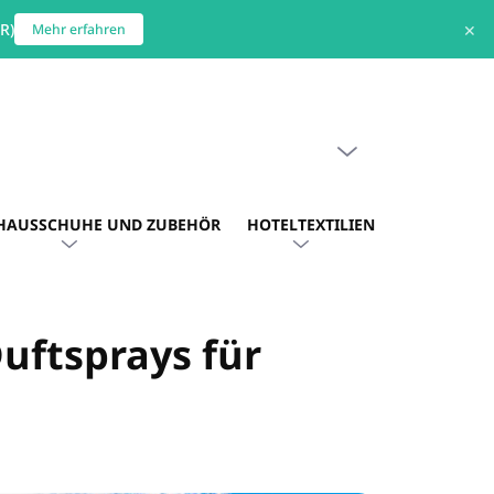
R)
✕
Mehr erfahren
WARENKORB LEEREN
WARENKORB
HAUSSCHUHE UND ZUBEHÖR
HOTELTEXTILIEN
HOTEL. AU
uftsprays für