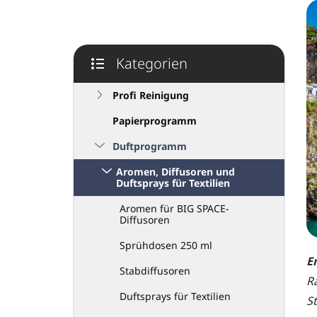
e
i
s
t
Kategorien
e
Kategorien
überspringen
Profi Reinigung
Papierprogramm
Duftprogramm
Aromen, Diffusoren und
Duftsprays für Textilien
Aromen für BIG SPACE-
Diffusoren
Sprühdosen 250 ml
E
Stabdiffusoren
R
Duftsprays für Textilien
St