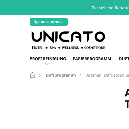
Zusätzliche Rabatt
Zum
GROSSHANDEL
Inhalt
springen
PROFI REINIGUNG
PAPIERPROGRAMM
DUF
Startseite
Duftprogramm
Aromen, Diffusoren un
S
e
i
t
e
n
l