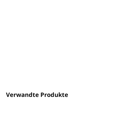
−
+
In den Warenkorb
Air Free Emozioni
Automatischer Lufterfrischer
Nachfüller
Sandelholz- und Jasminduft mit fruchtigen Noten
Inhalt: 250 ml
DETAILLIERTE INFORMATIONEN
FRAGEN
ANSEHEN
Verwandte Produkte