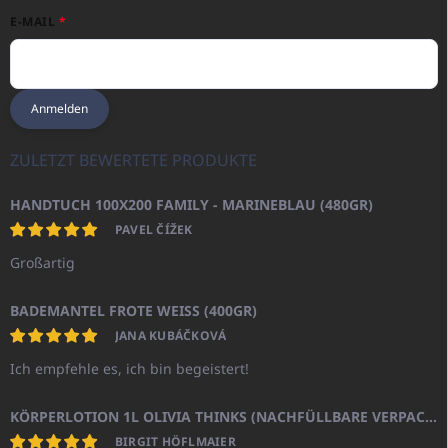
E-MAIL
Anmelden
ZULETZT BEWERTETE PRODUKTE
HANDTUCH 100X200 FAMILY - MARINEBLAU (480GR)
PAVEL ČÍŽEK
Großartig
BADEMANTEL FROTE WEISS (400GR)
JANA KUBÁČKOVÁ
Ich empfehle es, ich bin begeistert!
KÖRPERLOTION 1L OLIVIA THINKS (NACHFÜLLBARE VERPACKUNG)
BIRGIT HÖFLMAIER