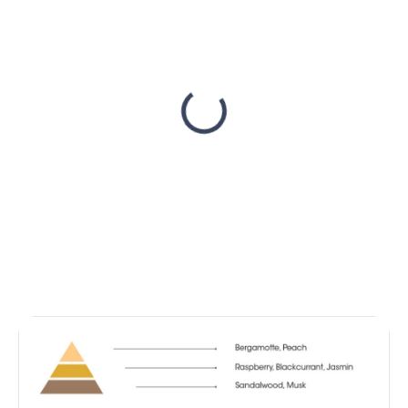
AUF LAGER
(9 ST)
Aerosol-Diffusor Air
Free EMOZIONI
€51,76
€42,08 ohne MwSt.
In den Warenkorb