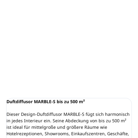
−
+
In den Warenkorb
Duftdiffusor
MARBLE-S bis zu 500 m²
Flasche:
200 ml
Farbe: Schwarz, Marmor-Design
Auch für Lüftungsanlagen geeignet
Steuerung per App
über Bluetooth
DETAILLIERTE INFORMATIONEN
FRAGEN
ANSEHEN
Duftdiffusor MARBLE-S bis zu 500 m²
Dieser Design-Duftdiffusor MARBLE-S fügt sich harmonisch
in jedes Interieur ein. Seine Abdeckung von bis zu 500 m²
ist ideal für mittelgroße und größere Räume wie
Hotelrezeptionen, Showrooms, Einkaufszentren, Geschäfte,