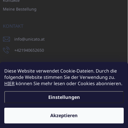
Kontakte
Meine Bestellung
KONTAKT
info
@
unicato.at
+421940652650
Diese Website verwendet Cookie-Dateien. Durch die
folgende Website stimmen Sie der Verwendung zu.
UNICATO.sk
UNICATOshop.cz
UNICATO.at
UNICATO.hu
HIER
können Sie mehr lesen oder Cookies abonnieren.
UNICATOshop.pl
UNICATOshop.de
Einstellungen
Copyright 2026
UNICATO.at
. Alle Rechte vorbehalten.
Cookie-
Einstellungen ändern
Akzeptieren
Zusätzliche Rabatte für Großhandelskunden (bei einer
Mindestbestellung von 400 EUR)
✕
Erstellt von Shoptet
Mehr erfahren