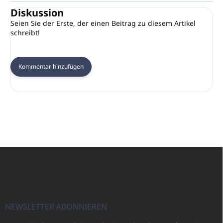
Diskussion
Seien Sie der Erste, der einen Beitrag zu diesem Artikel
schreibt!
Kommentar hinzufügen
F
u
ß
z
e
i
NEWSLETTER ABONNIEREN
l