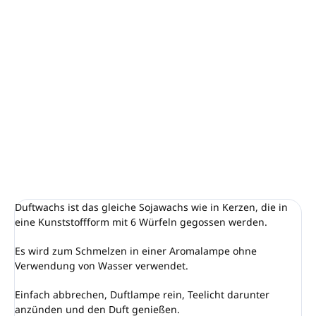
−
+
In den Warenkorb
Der beliebteste Duft das ganze Jahr über. Sie ist
entspannend und friedlich. Prächtig und elegant schön.
DETAILLIERTE INFORMATIONEN
FRAGEN
ANSEHEN
Duftwachs ist das gleiche Sojawachs wie in Kerzen, die in
eine Kunststoffform mit 6 Würfeln gegossen werden.
Es wird zum Schmelzen in einer Aromalampe ohne
Verwendung von Wasser verwendet.
Einfach abbrechen, Duftlampe rein, Teelicht darunter
anzünden und den Duft genießen.