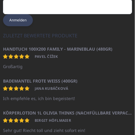
Anmelden
ZULETZT BEWERTETE PRODUKTE
HANDTUCH 100X200 FAMILY - MARINEBLAU (480GR)
PAVEL ČÍŽEK
Großartig
BADEMANTEL FROTE WEISS (400GR)
JANA KUBÁČKOVÁ
Ich empfehle es, ich bin begeistert!
KÖRPERLOTION 1L OLIVIA THINKS (NACHFÜLLBARE VERPACKUNG)
BIRGIT HÖFLMAIER
Sehr gut! Riecht toll und zieht sofort ein!