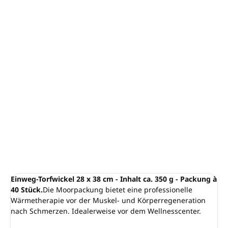
−
+
In den Warenkorb
Einweg-Torfwickel - SCHUPP
Größe:
28×38 cm
Die Packung enthält:
40 Stück Einwegwickel
Professionelle Wärmetherapie, lindert Rücken-
und Gelenkschmerzen, löst
Muskelverspannungen
DETAILLIERTE INFORMATIONEN
FRAGEN
ANSEHEN
Einweg-Torfwickel 28 x 38 cm - Inhalt ca. 350 g - Packung à
40 Stück.
Die Moorpackung bietet eine professionelle
Wärmetherapie vor der Muskel- und Körperregeneration
nach Schmerzen. Idealerweise vor dem Wellnesscenter.