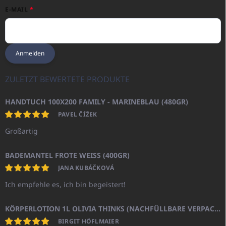
E-MAIL
Anmelden
ZULETZT BEWERTETE PRODUKTE
HANDTUCH 100X200 FAMILY - MARINEBLAU (480GR)
PAVEL ČÍŽEK
Großartig
BADEMANTEL FROTE WEISS (400GR)
JANA KUBÁČKOVÁ
Ich empfehle es, ich bin begeistert!
KÖRPERLOTION 1L OLIVIA THINKS (NACHFÜLLBARE VERPACKUNG)
BIRGIT HÖFLMAIER