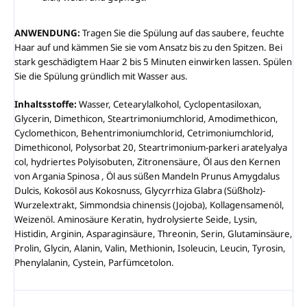
ANWENDUNG:
Tragen Sie die Spülung auf das saubere, feuchte
Haar auf und kämmen Sie sie vom Ansatz bis zu den Spitzen. Bei
stark geschädigtem Haar 2 bis 5 Minuten einwirken lassen. Spülen
Sie die Spülung gründlich mit Wasser aus.
Inhaltsstoffe:
Wasser, Cetearylalkohol, Cyclopentasiloxan,
Glycerin, Dimethicon, Steartrimoniumchlorid, Amodimethicon,
Cyclomethicon, Behentrimoniumchlorid, Cetrimoniumchlorid,
Dimethiconol, Polysorbat 20, Steartrimonium-parkeri aratelyalya
col, hydriertes Polyisobuten, Zitronensäure, Öl aus den Kernen
von Argania Spinosa , Öl aus süßen Mandeln Prunus Amygdalus
Dulcis, Kokosöl aus Kokosnuss, Glycyrrhiza Glabra (Süßholz)-
Wurzelextrakt, Simmondsia chinensis (Jojoba), Kollagensamenöl,
Weizenöl. Aminosäure Keratin, hydrolysierte Seide, Lysin,
Histidin, Arginin, Asparaginsäure, Threonin, Serin, Glutaminsäure,
Prolin, Glycin, Alanin, Valin, Methionin, Isoleucin, Leucin, Tyrosin,
Phenylalanin, Cystein, Parfümcetolon.