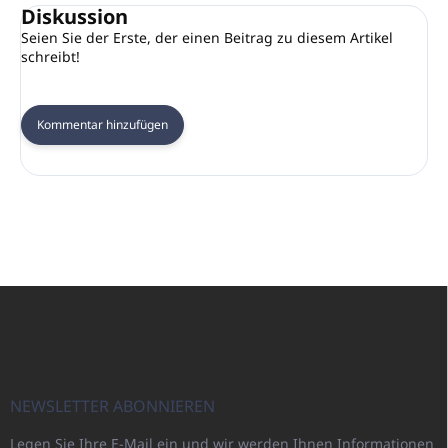
Diskussion
Seien Sie der Erste, der einen Beitrag zu diesem Artikel
schreibt!
Kommentar hinzufügen
F
u
ß
z
e
i
NEWSLETTER ABONNIEREN
l
Legen Sie Ihre E-Mail ein und wir werden Ihnen Informationen