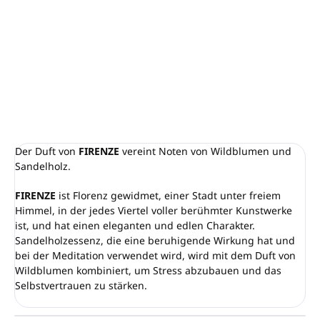
Free Emozioni
Der Duft von Wildblumen und Sandelholz.
Volumen: 250 ml
DETAILLIERTE INFORMATIONEN
FRAGEN
ANSEHEN
Der Duft von
FIRENZE
vereint Noten von Wildblumen und
Sandelholz.
FIRENZE
ist Florenz gewidmet, einer Stadt unter freiem
Himmel, in der jedes Viertel voller berühmter Kunstwerke
ist, und hat einen eleganten und edlen Charakter.
Sandelholzessenz, die eine beruhigende Wirkung hat und
bei der Meditation verwendet wird, wird mit dem Duft von
Wildblumen kombiniert, um Stress abzubauen und das
Selbstvertrauen zu stärken.