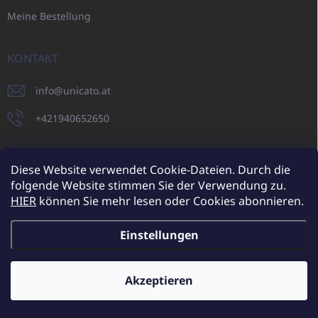
Meine Bestellung
KONTAKT
info
@
unicato.at
+421940652650
Diese Website verwendet Cookie-Dateien. Durch die
folgende Website stimmen Sie der Verwendung zu.
UNICATO.sk
UNICATOshop.cz
UNICATO.at
UNICATO.hu
HIER
können Sie mehr lesen oder Cookies abonnieren.
UNICATOshop.pl
UNICATOshop.de
Einstellungen
Copyright 2026
UNICATO.at
. Alle Rechte vorbehalten.
Cookie-
Einstellungen ändern
Akzeptieren
Zusätzliche Rabatte für Großhandelskunden (bei einer
Mindestbestellung von 400 EUR)
✕
Erstellt von Shoptet
Mehr erfahren