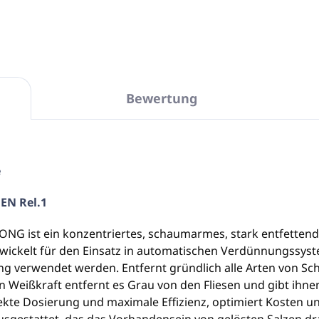
Bewertung
e
EN Rel.1
NG ist ein konzentriertes, schaumarmes, stark entfettendes
twickelt für den Einsatz in automatischen Verdünnungssys
 verwendet werden. Entfernt gründlich alle Arten von Sch
 Weißkraft entfernt es Grau von den Fliesen und gibt ihne
kte Dosierung und maximale Effizienz, optimiert Kosten un
gestattet, das das Vorhandensein von gelösten Salzen dr