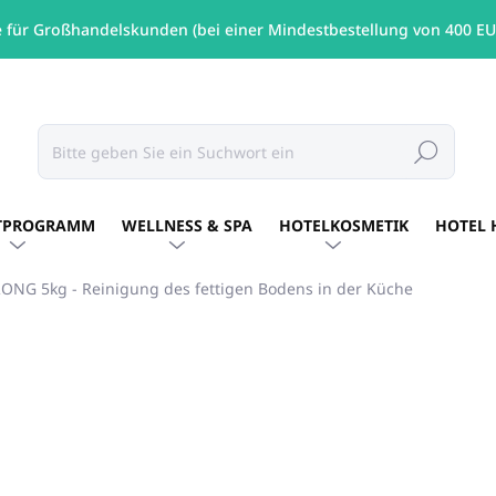
e für Großhandelskunden (bei einer Mindestbestellung von 400 EU
Suchen
TPROGRAMM
WELLNESS & SPA
HOTELKOSMETIK
HOTEL 
ONG 5kg - Reinigung des fettigen Bodens in der Küche
MARKE:
ALLEGRINI ITALY
€48,79
/ St
€39,67 ohne MwSt.
Verkaufspreis:
AUF LAGER
(4 ST)