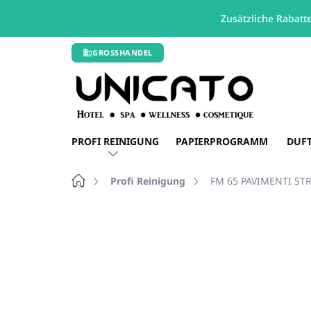
Zusätzliche Rabatt
Zum
GROSSHANDEL
Inhalt
springen
PROFI REINIGUNG
PAPIERPROGRAMM
DUF
Startseite
Profi Reinigung
FM 65 PAVIMENTI STR
Nicht bewertet
Bewertungsdetails