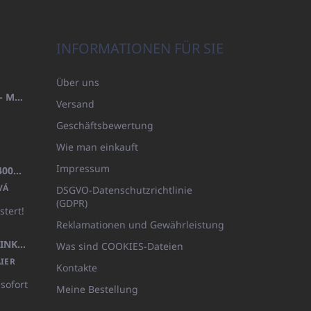
INFORMATIONEN FÜR SIE
Über uns
HANDTUCH 100X200 FAMILY - MARINEBLAU (480GR)
Versand
Geschäftsbewertung
Wie man einkauft
Impressum
BADEMANTEL FROTE WEISS (400GR)
VÁ
DSGVO-Datenschutzrichtlinie
(GDPR)
stert!
Reklamationen und Gewährleistung
KÖRPERLOTION 1L OLIVIA THINKS (NACHFÜLLBARE VERPACKUNG)
Was sind COOKIES-Dateien
IER
Kontakte
 sofort
Meine Bestellung