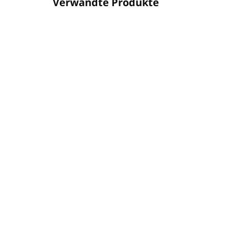
Verwandte Produkte
01AA750102
AUF LAGER
(6 ST)
Mischer für 1
Reinigungsmittel,
Durchflussrate 14L/1min
(für Eimer und
€187,20
Maschinen)
€152,20 ohne MwSt.
In den Warenkorb