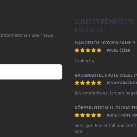
ZULETZT BEWERTETE
PRODUKTE
n Informationen über neue
PAVEL ČÍŽEK
Großartig
JANA KUBÁČKO
Ich empfehle es, ich bin begei
BIRGIT HÖFLMA
Sehr gut! Riecht toll und zieht
ein!