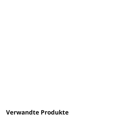
−
+
In den Warenkorb
Feuchtigkeitsspendende Körperlotion GUEST LOVE
(Pumpspender)
Volumen:
480 ml
Die zart duftende Komposition ist
angereichert mit
Vitamin E und Sheabutter
Dermatologisch getestet und ohne Mineralien
formuliert
DETAILLIERTE INFORMATIONEN
FRAGEN
ANSEHEN
Verwandte Produkte