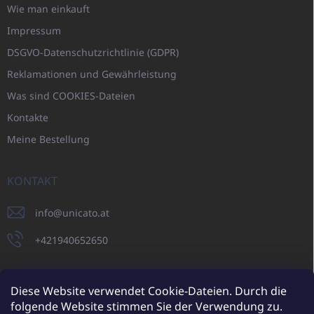
Wie man einkauft
Impressum
DSGVO-Datenschutzrichtlinie (GDPR)
Reklamationen und Gewährleistung
Was sind COOKIES-Dateien
Kontakte
Meine Bestellung
KONTAKT
info
@
unicato.at
+421940652650
Diese Website verwendet Cookie-Dateien. Durch die
folgende Website stimmen Sie der Verwendung zu.
UNICATO.sk
UNICATOshop.cz
UNICATO.at
UNICATO.hu