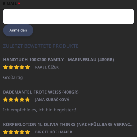
E-MAIL
Anmelden
ZULETZT BEWERTETE PRODUKTE
HANDTUCH 100X200 FAMILY - MARINEBLAU (480GR)
PAVEL ČÍŽEK
Großartig
BADEMANTEL FROTE WEISS (400GR)
JANA KUBÁČKOVÁ
Ich empfehle es, ich bin begeistert!
KÖRPERLOTION 1L OLIVIA THINKS (NACHFÜLLBARE VERPACKUNG)
BIRGIT HÖFLMAIER