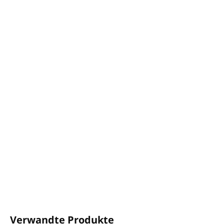
−
+
In den Warenkorb
Pumpspender 360 ml für
INVISIBLE-Halter
.
Extrakte aus Amber, Bergamotte, Sandelholz,
Mandarine.
Ein wunderbar reichhaltiger Duft.
Dermatologisch getestet.
Ohne Parabene, Silikone, Mineralöle, Phthalate
und Farbstoffe.
Hergestellt in
Griechenland.
DETAILLIERTE INFORMATIONEN
FRAGEN
ANSEHEN
Verwandte Produkte