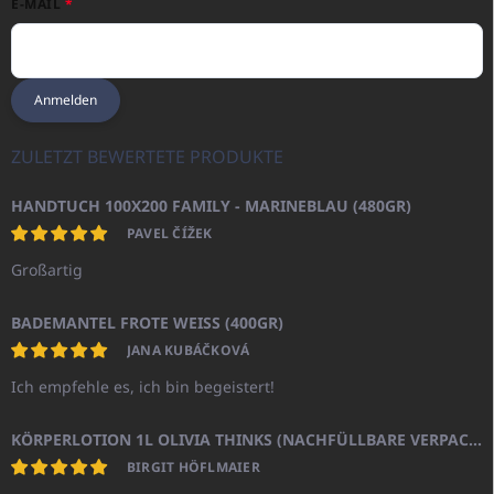
E-MAIL
Anmelden
ZULETZT BEWERTETE PRODUKTE
HANDTUCH 100X200 FAMILY - MARINEBLAU (480GR)
PAVEL ČÍŽEK
Großartig
BADEMANTEL FROTE WEISS (400GR)
JANA KUBÁČKOVÁ
Ich empfehle es, ich bin begeistert!
KÖRPERLOTION 1L OLIVIA THINKS (NACHFÜLLBARE VERPACKUNG)
BIRGIT HÖFLMAIER