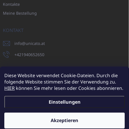
Kontakte
Meine Bestellung
KONTAKT
info
@
unicato.at
+421940652650
Diese Website verwendet Cookie-Dateien. Durch die
folgende Website stimmen Sie der Verwendung zu.
UNICATO.sk
UNICATOshop.cz
UNICATO.at
UNICATO.hu
HIER
können Sie mehr lesen oder Cookies abonnieren.
UNICATOshop.pl
UNICATOshop.de
Einstellungen
Copyright 2026
UNICATO.at
. Alle Rechte vorbehalten.
Cookie-
Einstellungen ändern
Akzeptieren
Zusätzliche Rabatte für Großhandelskunden (bei einer
Mindestbestellung von 400 EUR)
✕
Erstellt von Shoptet