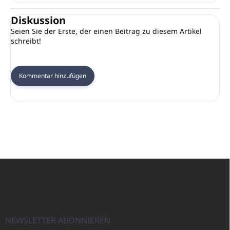
Diskussion
Seien Sie der Erste, der einen Beitrag zu diesem Artikel
schreibt!
Kommentar hinzufügen
F
u
ß
z
e
i
NEWSLETTER ABONNIEREN