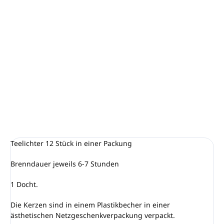
−
+
In den Warenkorb
Unser Papaya-Duft ist wirklich frisch und tropisch saftig. Ein
weiteres beliebtes süßes und fruchtiges Aroma. Ähnlich wie
unser Pfirsich, aber auf die richtige tropische Weise anders.
DETAILLIERTE INFORMATIONEN
FRAGEN
ANSEHEN
Teelichter 12 Stück in einer Packung
Brenndauer jeweils 6-7 Stunden
1 Docht.
Die Kerzen sind in einem Plastikbecher in einer
ästhetischen Netzgeschenkverpackung verpackt.