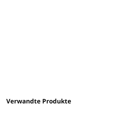
−
+
In den Warenkorb
Ein kühler, kampferartiger, sehr erfrischender und
belebender Saunaduft
Inhalt: 250ml
Zum Verdünnen mit Wasser geeignet
Hergestellt in Großbritannien
DETAILLIERTE INFORMATIONEN
FRAGEN
ANSEHEN
Verwandte Produkte