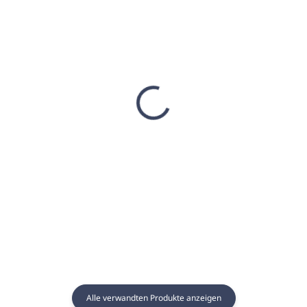
AUF LAGER
AUF LAGER
(6 ST)
(9 STCK)
Sauna Essenz 1L
Sauna Essenz 5L
LAVENDEL - GAIA SPA
SCHOKOLADENORANG
- GAIA SPA
€17,65
€67,76
€14,35 ohne MwSt.
€55,09 ohne MwSt.
In den Warenkorb
In den Warenkorb
Alle verwandten Produkte anzeigen