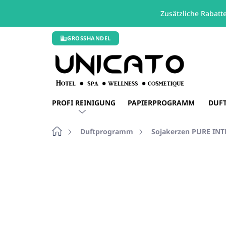
Zusätzliche Rabatt
Zum
GROSSHANDEL
Inhalt
springen
PROFI REINIGUNG
PAPIERPROGRAMM
DUF
Startseite
Duftprogramm
Sojakerzen PURE IN
1 Bewertung
Bewertungsdetails
MA