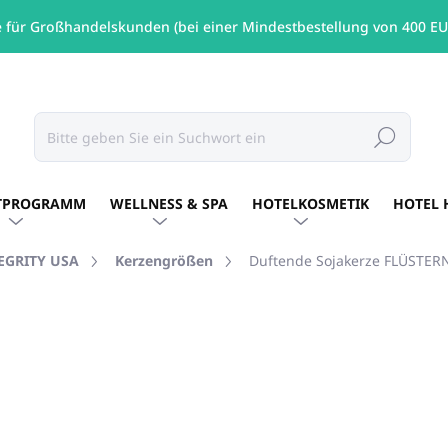
e für Großhandelskunden (bei einer Mindestbestellung von 400 EU
Suchen
TPROGRAMM
WELLNESS & SPA
HOTELKOSMETIK
HOTEL 
TEGRITY USA
Kerzengrößen
Duftende Sojakerze FLÜSTERN
RKE:
PURE INTEGRITY USA
€26,60
/ St
€21,63 ohne MwSt.
Verkaufspreis:
AUF LAGER
(13 ST)