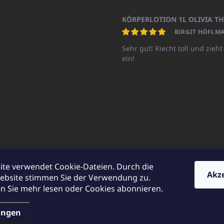
BIRGIT HÖFLMA
Sehr gut! Riecht toll und zieht
ein!
ite verwendet Cookie-Dateien. Durch die
Akz
ebsite stimmen Sie der Verwendung zu.
UNICATOshop.cz
UNICATO.at
UNICATO.hu
UNICATOshop.pl
UN
 Sie mehr lesen oder Cookies abonnieren.
ungen
en.
Cookie-Einstellungen ändern