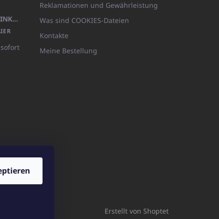
Reklamationen und Gewährleistung
KÖRPERLOTION 1L OLIVIA THINKS (NACHFÜLLBARE VERPACKUNG)
Was sind COOKIES-Dateien
IER
Kontakte
 sofort
Meine Bestellung
eptieren
ICATOshop.de
Erstellt von Shoptet