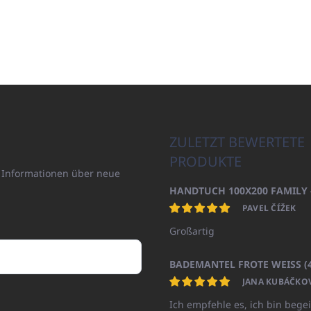
ZULETZT BEWERTETE
PRODUKTE
n Informationen über neue
PAVEL ČÍŽEK
Großartig
JANA KUBÁČKO
Ich empfehle es, ich bin begei