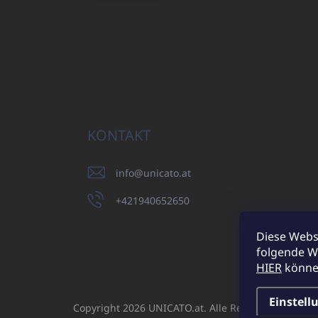
KONTAKT
info
@
unicato.at
+421940652650
Diese Webs
folgende W
UNICATO.sk
HIER
können
Einstell
Copyright 2026
UNICATO.at
. Alle Rechte vorbehalt