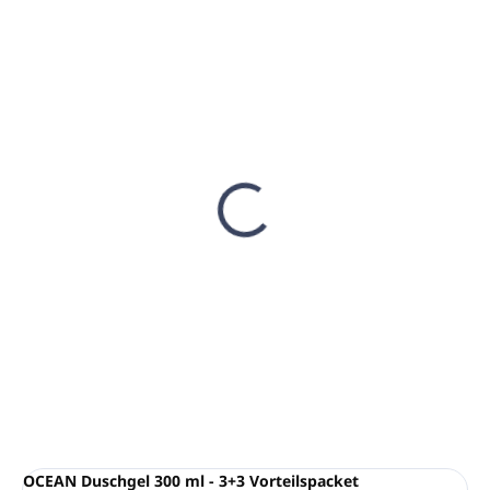
AUF LAGER
AUF LAGER
(297 ST)
(15 ST)
Dosierpumpe 300 ml
Duschgel 300 ml -
für LANDE
OCEAN
Kosmetikflaschen
€6,10
€0,99
€4,96 ohne MwSt.
€0,80 ohne MwSt.
In den Warenkorb
In den Warenkorb
OCEAN Duschgel 300 ml - 3+3 Vorteilspacket