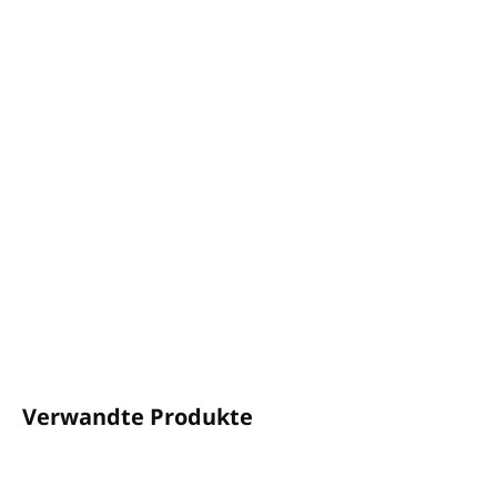
−
+
In den Warenkorb
Attraktives 3+3 GRATIS Vorteilspaket
OCEAN Duschgel
Wird ohne Dosierpumpe geliefert!
Inhalt: 6 x 300 ml
Für alle Hauttypen geeignet
DETAILLIERTE INFORMATIONEN
FRAGEN
ANSEHEN
Verwandte Produkte
NEUHEIT
NEUHEIT