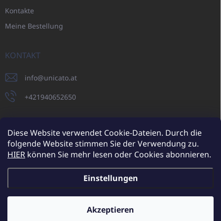
Kontakte
Meine Bestellung
KONTAKT
info
@
unicato.at
+421940652650
Diese Website verwendet Cookie-Dateien. Durch die
folgende Website stimmen Sie der Verwendung zu.
UNICATO.sk
UNICATOshop.cz
UNICATO.at
UNICATO.hu
HIER
können Sie mehr lesen oder Cookies abonnieren.
UNICATOshop.pl
UNICATOshop.de
Einstellungen
Copyright 2026
UNICATO.at
. Alle Rechte vorbehalten.
Cookie-
Einstellungen ändern
Akzeptieren
Zusätzliche Rabatte für Großhandelskunden (bei einer
Mindestbestellung von 400 EUR)
✕
Erstellt von Shoptet