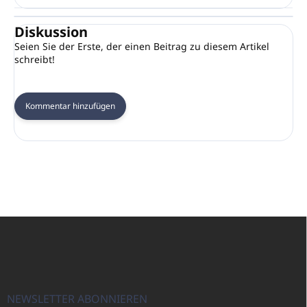
Diskussion
Seien Sie der Erste, der einen Beitrag zu diesem Artikel
schreibt!
Kommentar hinzufügen
F
u
ß
z
e
i
NEWSLETTER ABONNIEREN