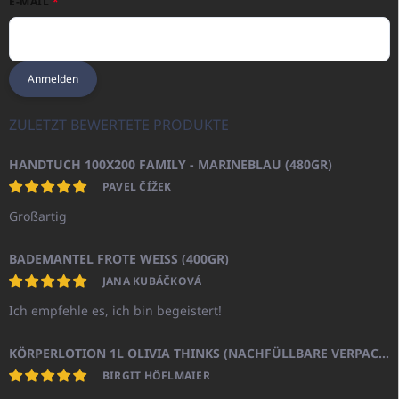
E-MAIL
Anmelden
ZULETZT BEWERTETE PRODUKTE
HANDTUCH 100X200 FAMILY - MARINEBLAU (480GR)
PAVEL ČÍŽEK
Großartig
BADEMANTEL FROTE WEISS (400GR)
JANA KUBÁČKOVÁ
Ich empfehle es, ich bin begeistert!
KÖRPERLOTION 1L OLIVIA THINKS (NACHFÜLLBARE VERPACKUNG)
BIRGIT HÖFLMAIER