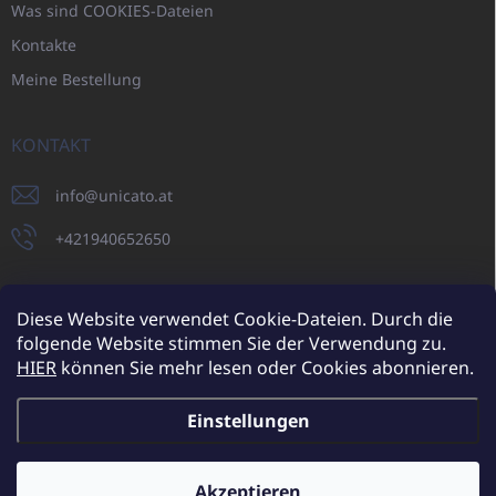
Was sind COOKIES-Dateien
Kontakte
Meine Bestellung
KONTAKT
info
@
unicato.at
+421940652650
Diese Website verwendet Cookie-Dateien. Durch die
folgende Website stimmen Sie der Verwendung zu.
UNICATO.sk
UNICATOshop.cz
UNICATO.at
UNICATO.hu
HIER
können Sie mehr lesen oder Cookies abonnieren.
UNICATOshop.pl
UNICATOshop.de
Einstellungen
Copyright 2026
UNICATO.at
. Alle Rechte vorbehalten.
Cookie-
Einstellungen ändern
Akzeptieren
Zusätzliche Rabatte für Großhandelskunden (bei einer