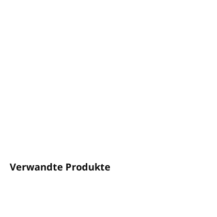
Desinfektionsmittel für Fahrzeugklimaanlagen
Entfernt Keime und Bakterien
aus Autoklimaanlagen
Beseitigt unangenehme Gerüche
Hinterlässt einen angenehmen sauberen Duft im
Fahrzeug
DETAILLIERTE INFORMATIONEN
FRAGEN
ANSEHEN
Verwandte Produkte
RABATT