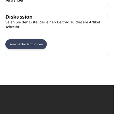
verwenden.
Diskussion
Seien Sie der Erste, der einen Beitrag zu diesem Artikel
schreibt!
Kommentar hinzufügen
F
u
ß
z
e