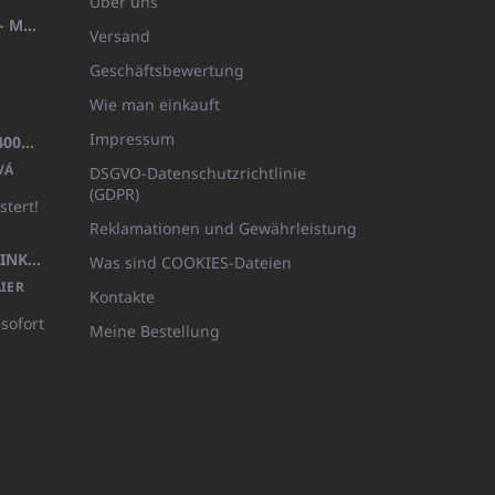
Über uns
HANDTUCH 100X200 FAMILY - MARINEBLAU (480GR)
Versand
Geschäftsbewertung
Wie man einkauft
Impressum
BADEMANTEL FROTE WEISS (400GR)
VÁ
DSGVO-Datenschutzrichtlinie
(GDPR)
stert!
Reklamationen und Gewährleistung
KÖRPERLOTION 1L OLIVIA THINKS (NACHFÜLLBARE VERPACKUNG)
Was sind COOKIES-Dateien
IER
Kontakte
 sofort
Meine Bestellung