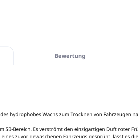
In den Warenkorb
In den Warenkorb
Bewertung
lendes hydrophobes Wachs zum Trocknen von Fahrzeugen n
 SB-Bereich. Es verströmt den einzigartigen Duft roter Fr
ie eines zuvor gewaschenen Fahrzeugs gesprüht, lässt es di