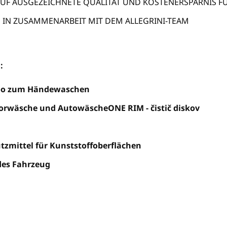
F AUSGEZEICHNETE QUALITÄT UND KOSTENERSPARNIS FÜ
S IN ZUSAMMENARBEIT MIT DEM ALLEGRINI-TEAM
g
:
oo zum Händewaschen
Vorwäsche und Autowäsche
ONE RIM - čistič diskov
utzmittel für Kunststoffoberflächen
es Fahrzeug