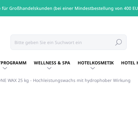
e für Großhandelskunden (bei einer Mindestbestellung von 400 EU
Suchen
TPROGRAMM
WELLNESS & SPA
HOTELKOSMETIK
HOTEL 
NE WAX 25 kg - Hochleistungswachs mit hydrophober Wirkung
MARKE:
ALLEGRINI ITALY
€142,69
/ St
€116,01 ohne MwSt.