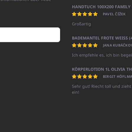
PAVEL ČÍŽEK
Großartig
JANA KUBÁČKO
Ich empfehle es, ich bin begei
BIRGIT HÖFLMA
Sehr gut! Riecht toll und zieht
ein!