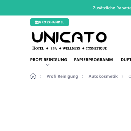
Zusätzliche Rabatt
Zum
GROSSHANDEL
Inhalt
springen
PROFI REINIGUNG
PAPIERPROGRAMM
DUF
Startseite
Profi Reinigung
Autokosmetik
O
Nicht bewertet
Bewertungsdetails
RABATT