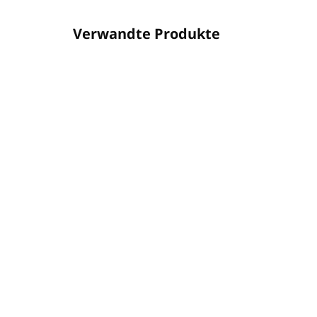
Verwandte Produkte
016PUAS0024
AUF LAGER
(20 ST)
PURE AIR SPRAY 200ml -
NE
Desinfektionsmittel für
Sc
Fahrzeugklimaanlagen
vo
€5,98
€1
€4,86 ohne MwSt.
€94