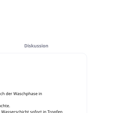
In den Warenkorb
Diskussion
ach der Waschphase in
üchte.
e Wasserschicht sofort in Tropfen