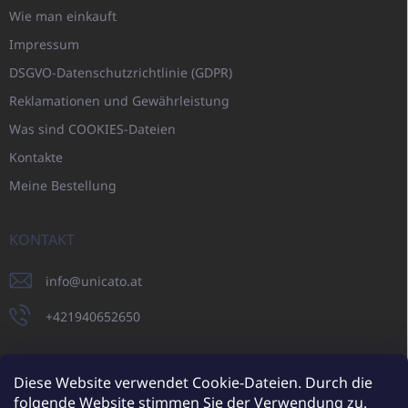
Wie man einkauft
Impressum
DSGVO-Datenschutzrichtlinie (GDPR)
Reklamationen und Gewährleistung
Was sind COOKIES-Dateien
Kontakte
Meine Bestellung
KONTAKT
info
@
unicato.at
+421940652650
Diese Website verwendet Cookie-Dateien. Durch die
folgende Website stimmen Sie der Verwendung zu.
UNICATO.sk
UNICATOshop.cz
UNICATO.at
UNICATO.hu