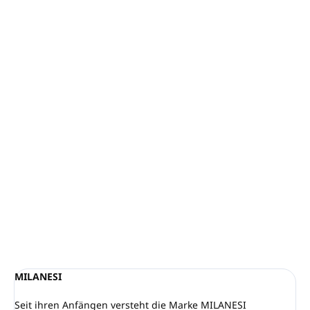
−
+
In den Warenkorb
MILANESI Glanz - Conditioner
Inhalt:
300 ml
(mit Pumpspender)
Mit Mangoextrakt, Passionfruchtextrakt und
Reisproteinen
Aus 99 % Inhaltsstoffen natürlichen Ursprungs
hergestellt
Für alle Hauttypen geeignet
DETAILLIERTE INFORMATIONEN
FRAGEN
ANSEHEN
MILANESI
Seit ihren Anfängen versteht die Marke MILANESI