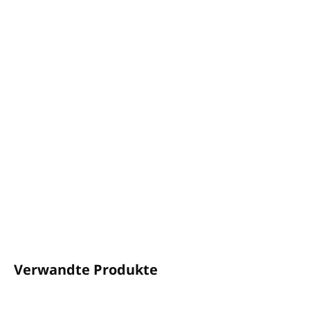
−
+
In den Warenkorb
Pumpspender 360 ml für
INVISIBLE-Halter.
Olivenölextrakte, pflanzliches Keratin und
Panthenol.
Dermatologisch getestet.
Frei von Parabenen, Silikonen, Mineralölen,
Phthalaten und Farbstoffen.
Hergestellt in
Griechenland
.
DETAILLIERTE INFORMATIONEN
FRAGEN
ANSEHEN
Verwandte Produkte