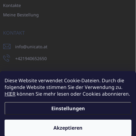
Kontakte
Meine Bestellung
KONTAKT
info
@
unicato.at
+421940652650
Diese Website verwendet Cookie-Dateien. Durch die
folgende Website stimmen Sie der Verwendung zu.
UNICATO.sk
UNICATOshop.cz
UNICATO.at
UNICATO.hu
HIER
können Sie mehr lesen oder Cookies abonnieren.
UNICATOshop.pl
UNICATOshop.de
Einstellungen
Copyright 2026
UNICATO.at
. Alle Rechte vorbehalten.
Cookie-
Einstellungen ändern
Akzeptieren
Zusätzliche Rabatte für Großhandelskunden (bei einer
Mindestbestellung von 400 EUR)
✕
Erstellt von Shoptet