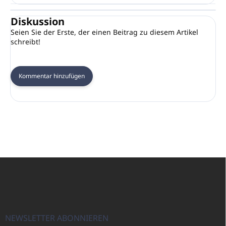
Diskussion
Seien Sie der Erste, der einen Beitrag zu diesem Artikel
schreibt!
Kommentar hinzufügen
F
u
ß
z
e
i
NEWSLETTER ABONNIEREN