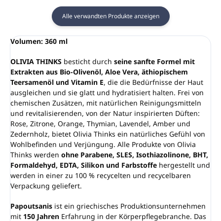
Alle verwandten Produkte anzeigen
Volumen: 360 ml
OLIVIA THINKS
besticht durch
seine sanfte Formel mit
Extrakten aus Bio-Olivenöl, Aloe Vera, äthiopischem
Teersamenöl und Vitamin E
, die die Bedürfnisse der Haut
ausgleichen und sie glatt und hydratisiert halten. Frei von
chemischen Zusätzen, mit natürlichen Reinigungsmitteln
und revitalisierenden, von der Natur inspirierten Düften:
Rose, Zitrone, Orange, Thymian, Lavendel, Amber und
Zedernholz, bietet Olivia Thinks ein natürliches Gefühl von
Wohlbefinden und Verjüngung. Alle Produkte von Olivia
Thinks werden
ohne Parabene, SLES, Isothiazolinone, BHT,
Formaldehyd, EDTA, Silikon und Farbstoffe
hergestellt und
werden in einer zu 100 % recycelten und recycelbaren
Verpackung geliefert.
Papoutsanis
ist ein griechisches Produktionsunternehmen
mit
150 Jahren
Erfahrung in der Körperpflegebranche. Das