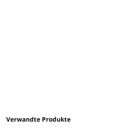
−
+
In den Warenkorb
Leerer Spender zum Nachfüllen von APICEUTICALS
haarspülung
Inhalt: 380 ml (Pumpspender)
Die Verpackung enthält keinen haarspülung
und
dient als Behälter zum Nachfüllen mit
Nachfüllbeuteln.
100 % recycelbar
DETAILLIERTE INFORMATIONEN
FRAGEN
ANSEHEN
Verwandte Produkte