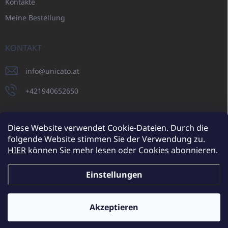
Kontakte
Meine Bestellung
KONTAKT
info
@
unicato.at
+421940652650
Diese Website verwendet Cookie-Dateien. Durch die
folgende Website stimmen Sie der Verwendung zu.
UNICATO.sk
UNICATOshop.cz
UNICATO.at
UNICATO.hu
HIER
können Sie mehr lesen oder Cookies abonnieren.
UNICATOshop.pl
UNICATOshop.de
Einstellungen
Copyright 2026
UNICATO.at
. Alle Rechte vorbehalten.
Cookie-
Einstellungen ändern
Akzeptieren
Zusätzliche Rabatte für Großhandelskunden (bei einer
Mindestbestellung von 400 EUR)
✕
Erstellt von Shoptet
Mehr erfahren