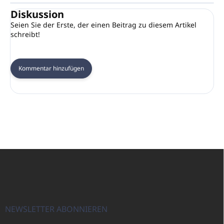
Diskussion
Seien Sie der Erste, der einen Beitrag zu diesem Artikel
schreibt!
Kommentar hinzufügen
F
u
ß
z
e
i
NEWSLETTER ABONNIEREN
l