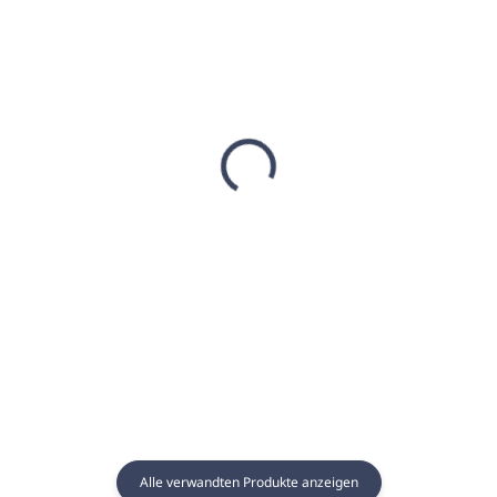
AUF LAGER
(13 ST)
AUF LAGER
(113 ST)
Sauna-Essenz 250ml
Sauna Essenz 5L
SCHOKOLADE-
EUKALYPTUS - GAIA
ORANGE - GAIA SPA
SPA
€8,22
€61,89
€6,68 ohne MwSt.
€50,32 ohne MwSt.
In den Warenkorb
In den Warenkorb
Alle verwandten Produkte anzeigen