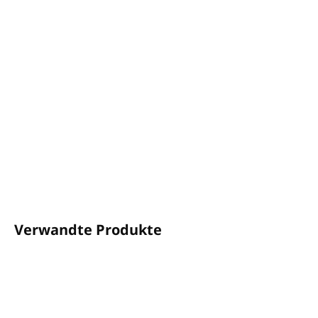
−
+
In den Warenkorb
Tropisches Fruchtaroma
, extrem saftig und fleischig.
Der Duft erinnert an
Pfirsich und Pflaume
Volumen: 1L
Zum Verdünnen mit Wasser geeignet
Hergestellt in Großbritannien
DETAILLIERTE INFORMATIONEN
FRAGEN
ANSEHEN
Verwandte Produkte
IM ANGEBOT