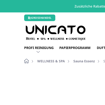
Zusätzliche Rabatt
Zum
GROSSHANDEL
Inhalt
springen
PROFI REINIGUNG
PAPIERPROGRAMM
DUF
Startseite
WELLNESS & SPA
Sauna Essenz
Nicht bewertet
Bewertungsdetails