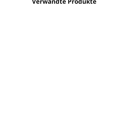
Verwandte Produkte
NEUHE
1502/1L3
AUF LAGER
(5 ST)
Sa
Sauna Essenz 1L
ZI
GRANATAPFEL - GAIA SPA
SC
€17,65
€1
€14,35 ohne MwSt.
€10
In den Warenkorb