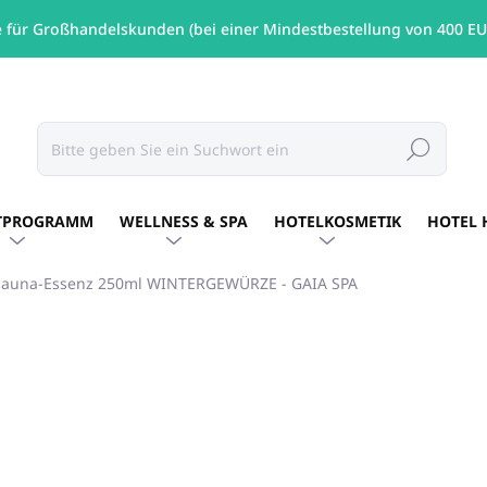
e für Großhandelskunden (bei einer Mindestbestellung von 400 EU
Suchen
TPROGRAMM
WELLNESS & SPA
HOTELKOSMETIK
HOTEL 
Sauna-Essenz 250ml WINTERGEWÜRZE - GAIA SPA
MARKE:
GAIA SPA
€8,22
/ St
€6,68 ohne MwSt.
Verkaufspreis:
AUF LAGER
(8 ST)