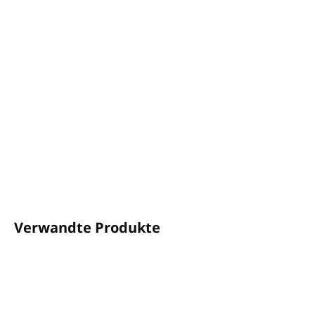
−
+
In den Warenkorb
Der Duft von Wacholder, Eukalyptus, Nelke und
Pfefferminze
Volumen: 5L
Zum Verdünnen mit Wasser geeignet
Hergestellt in Großbritannien
DETAILLIERTE INFORMATIONEN
FRAGEN
ANSEHEN
Verwandte Produkte