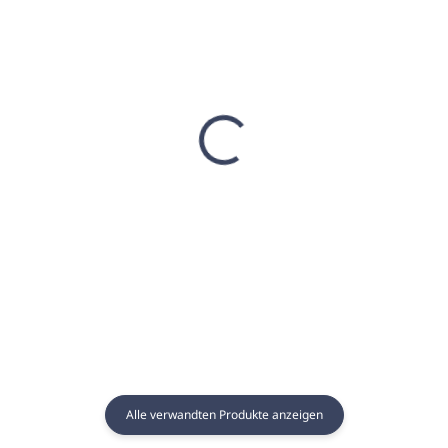
AUF LAGER
AUF LAGER
(8 ST)
(12 ST)
Sauna-Essenz 250ml
Sauna-Essenz 250ml
WINTERGEWÜRZE -
PASSIONFRUIT &
GAIA SPA
GUAVA - GAIA SPA
€8,22
€8,22
€6,68 ohne MwSt.
€6,68 ohne MwSt.
In den Warenkorb
In den Warenkorb
Alle verwandten Produkte anzeigen