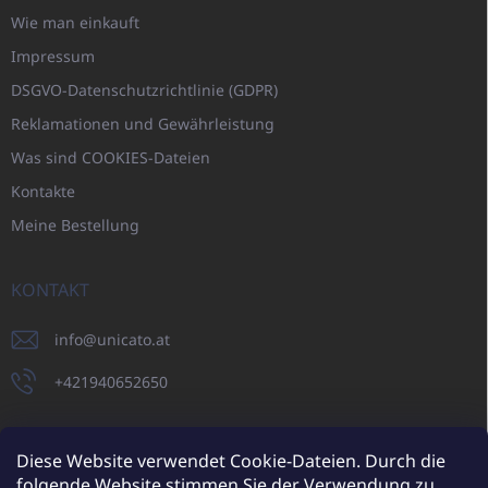
Wie man einkauft
Impressum
DSGVO-Datenschutzrichtlinie (GDPR)
Reklamationen und Gewährleistung
Was sind COOKIES-Dateien
Kontakte
Meine Bestellung
KONTAKT
info
@
unicato.at
+421940652650
Diese Website verwendet Cookie-Dateien. Durch die
folgende Website stimmen Sie der Verwendung zu.
UNICATO.sk
UNICATOshop.cz
UNICATO.at
UNICATO.hu