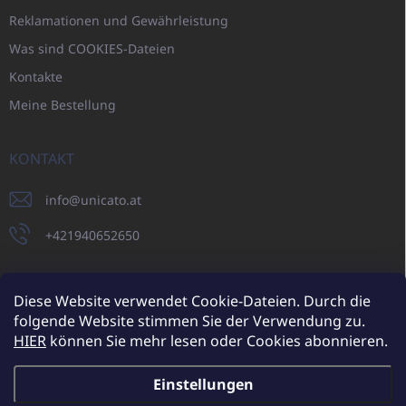
Reklamationen und Gewährleistung
Was sind COOKIES-Dateien
Kontakte
Meine Bestellung
KONTAKT
info
@
unicato.at
+421940652650
Diese Website verwendet Cookie-Dateien. Durch die
folgende Website stimmen Sie der Verwendung zu.
UNICATO.sk
UNICATOshop.cz
UNICATO.at
UNICATO.hu
HIER
können Sie mehr lesen oder Cookies abonnieren.
UNICATOshop.pl
UNICATOshop.de
Einstellungen