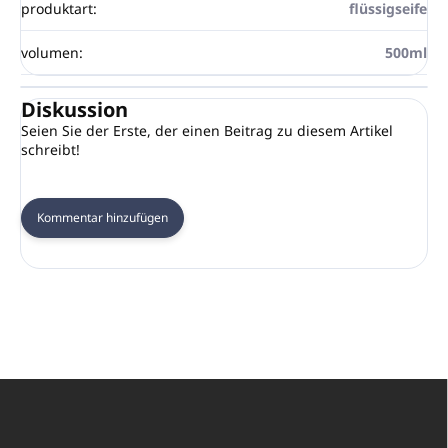
produktart
:
flüssigseife
volumen
:
500ml
Diskussion
Seien Sie der Erste, der einen Beitrag zu diesem Artikel
schreibt!
Kommentar hinzufügen
F
u
ß