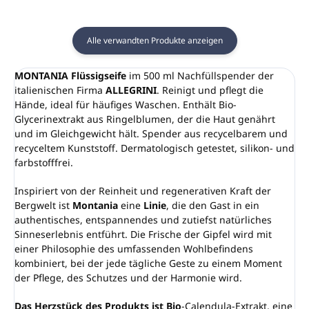
Alle verwandten Produkte anzeigen
MONTANIA Flüssigseife
im 500 ml Nachfüllspender der
italienischen Firma
ALLEGRINI
. Reinigt und pflegt die
Hände, ideal für häufiges Waschen. Enthält Bio-
Glycerinextrakt aus Ringelblumen, der die Haut genährt
und im Gleichgewicht hält. Spender aus recycelbarem und
recyceltem Kunststoff. Dermatologisch getestet, silikon- und
farbstofffrei.
Inspiriert von der Reinheit und regenerativen Kraft der
Bergwelt ist
Montania
eine
Linie
, die den Gast in ein
authentisches, entspannendes und zutiefst natürliches
Sinneserlebnis entführt. Die Frische der Gipfel wird mit
einer Philosophie des umfassenden Wohlbefindens
kombiniert, bei der jede tägliche Geste zu einem Moment
der Pflege, des Schutzes und der Harmonie wird.
Das Herzstück des Produkts ist Bio
-Calendula-Extrakt, eine