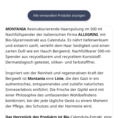
Alle verwandten Produkte anzeigen
MONTANIA
Restrukturierende Haarspülung im 500 ml
Nachfüllspender der italienischen Firma
ALLEGRINI
, mit
Bio-Glycerinextrakt aus Calendula. Es nährt tiefenwirksam
und entwirrt sanft, verleiht dem Haar Seidigkeit und einen
zarten Duft wie ein Hauch Bergwind. Nachfüllbarer 500-ml-
Spender aus recycelbarem und recyceltem Kunststoff.
Dermatologisch getestet, silikon- und farbstofffrei.
Inspiriert von der Reinheit und regenerativen Kraft der
Bergwelt ist
Montania
eine
Linie
, die den Gast in ein
authentisches, entspannendes und zutiefst natürliches
Sinneserlebnis entführt. Die Frische der Gipfel wird mit
einer Philosophie des umfassenden Wohlbefindens
kombiniert, bei der jede tägliche Geste zu einem Moment
der Pflege, des Schutzes und der Harmonie wird.
Das Herzstück des Produkts ist Bio
-Calendula-Extrakt, eine