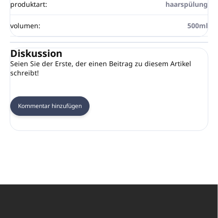
produktart
:
haarspülung
volumen
:
500ml
Diskussion
Seien Sie der Erste, der einen Beitrag zu diesem Artikel
schreibt!
Kommentar hinzufügen
F
u
ß