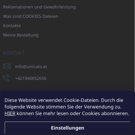
Reklamationen und Gewährleistung
Was sind COOKIES-Dateien
Kontakte
Meine Bestellung
KONTAKT
info
@
unicato.at
+421940652650
Diese Website verwendet Cookie-Dateien. Durch die
folgende Website stimmen Sie der Verwendung zu.
UNICATO.sk
UNICATOshop.cz
UNICATO.at
UNICATO.hu
HIER
können Sie mehr lesen oder Cookies abonnieren.
UNICATOshop.pl
UNICATOshop.de
Einstellungen